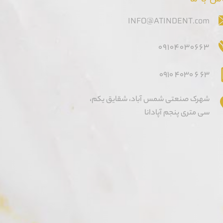
INFO@ATINDENT.com
09104030663
۰91
0
403
0
6
63
شهرک صنعتی شمس آباد، شقایق یکم،
سی متری پنجم آپادانا